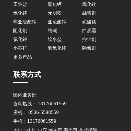
工业盐
氯化钙
氧化镁
氯化镁
元明粉
融雪剂
焦亚硫酸钠
亚硫酸钠
硫酸镁
阻化剂
纯碱
白炭黑
氯化钾
软水盐
抑尘剂
小苏打
氢氧化镁
除氟剂
更多产品
联系方式
国内业务部
咨询热线： 13176061559
座机： 0536-5588559
手机：13176061559
地址：中国 山东 潍坊市 寿光市 圣城街道