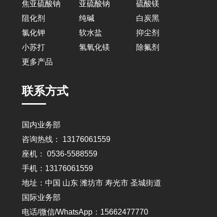
焦亚硫酸钠
亚硫酸钠
硫酸镁
阻化剂
纯碱
白炭黑
氯化钾
软水盐
抑尘剂
小苏打
氢氧化镁
除氟剂
更多产品
联系方式
国内业务部
咨询热线： 13176061559
座机： 0536-5588559
手机：13176061559
地址：中国 山东 潍坊市 寿光市 圣城街道
国际业务部
电话/微信/WhatsApp：15662477770