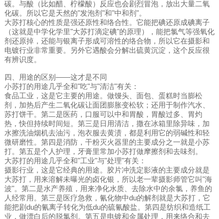
碳。与酸（比如醋、柠檬酸）反应也会剧烈冒泡，放出大量二氧
化碳。所以它是天然的"发泡剂"和"中和剂"。
大苏打核心的性质是强还原性和络合性。它能把碘还原成碘离子
（这就是中学化学里"大苏打滴定碘"的原理），能把氯气等强氧化
剂还原掉，还能与银离子形成可溶性的络合物，所以它在摄影和
电镀行业非常重要。另外它遇酸会分解出硫黄沉淀，这个反应很
有辨识度。
四、用途的区别——这才是不同
小苏打的用途几乎全和"吃"与"清洁"有关：
食品工业，这是它主要的用途。做馒头、面包、蛋糕时当膨松
剂，加热后产生二氧化碳让面团膨胀变松软；还用于制作汽水、
苏打饼干。第二是医药，口服可以中和胃酸，胃酸过多、胃灼
热，快但持续时间短。第三是日用清洁，撒在冰箱里除异味，加
水擦洗油烟机去油污，泡衣服去黄渍，都是利用它的弱碱性和轻
微研磨性。第四是消防，干粉灭火器里的主要成分之一就是小苏
打。第五是个人护理，牙膏里常加小苏打做摩擦剂和去味剂。
大苏打的用途几乎全和"工业"与"处理"有关：
摄影行业，这是它经典的用途。胶片冲洗定影液的主要成分就是
大苏打，用来溶解未曝光的卤化银，所以老一辈摄影师管它叫"海
波"。第二是水产养殖，用来净化水质、去除水中的余氯，养鱼的
人经常用。第三是医疗急救，氰化物中du的解剂就是大苏打，它
能把剧du的氰离子转化为低du的硫氰酸盐。第四是纺织和造纸工
业，做漂白后的脱氯剂。第五是电镀和金属处理，用来络合和去