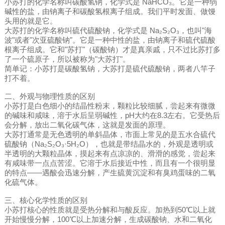
小苏打的化学名称叫碳酸氢钠，化学式是 NaHCO₃。它是一种弱
碱性的盐，由钠离子和碳酸氢根离子组成。我们平时发面、做馒
头用的就是它。
大苏打的化学名称叫硫代硫酸钠，化学式是 Na₂S₂O₃，也叫"海
波"或者"次亚硫酸钠"。它是一种中性的盐，由钠离子和硫代硫酸
根离子组成。它和"苏打"（碳酸钠）才是真亲戚，只不过比苏打多
了一个硫原子，所以被称为"大苏打"。
简单记：小苏打是碳酸氢钠，大苏打是硫代硫酸钠，两者八竿子
打不着。
二、外观与物理性质的区别
小苏打是白色细小的结晶性粉末，颗粒比较细腻，尝起来有微微
的碱味和咸味，溶于水后呈弱碱性，pH大约在8.3左右。它受热后
会分解，放出二氧化碳气体，这就是发面的原理。
大苏打通常是无色透明的单斜晶体，市面上常见的是五水合硫代
硫酸钠（Na₂S₂O₃·5H₂O），也就是带结晶水的，外观是透明或
半透明的大颗粒晶体，摸起来有点凉凉的、滑滑的感觉，尝起来
有咸味带一点点苦涩。它溶于水后接近中性，而且有一个很明显
的特点——遇酸会迅速分解，产生硫黄沉淀和有臭鸡蛋味的二氧
化硫气体。
三、核心化学性质的区别
小苏打核心的性质就是受热分解和与酸反应。加热到50℃以上就
开始慢慢分解，100℃以上加速分解，生成碳酸钠、水和二氧化