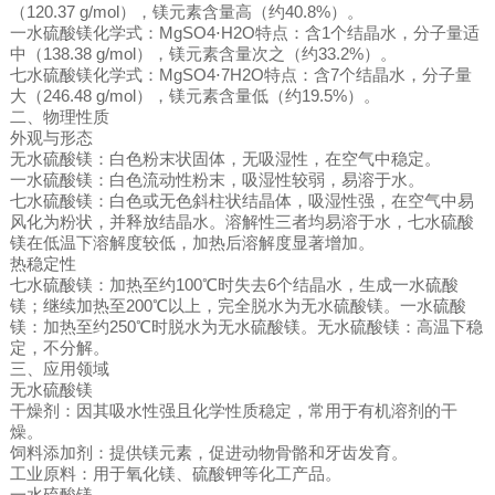
（120.37 g/mol），镁元素含量高（约40.8%）。
一水硫酸镁化学式：MgSO4⋅H2O特点：含1个结晶水，分子量适
中（138.38 g/mol），镁元素含量次之（约33.2%）。
七水硫酸镁化学式：MgSO4⋅7H2O特点：含7个结晶水，分子量
大（246.48 g/mol），镁元素含量低（约19.5%）。
二、物理性质
外观与形态
无水硫酸镁：白色粉末状固体，无吸湿性，在空气中稳定。
一水硫酸镁：白色流动性粉末，吸湿性较弱，易溶于水。
七水硫酸镁：白色或无色斜柱状结晶体，吸湿性强，在空气中易
风化为粉状，并释放结晶水。溶解性三者均易溶于水，七水硫酸
镁在低温下溶解度较低，加热后溶解度显著增加。
热稳定性
七水硫酸镁：加热至约100℃时失去6个结晶水，生成一水硫酸
镁；继续加热至200℃以上，完全脱水为无水硫酸镁。一水硫酸
镁：加热至约250℃时脱水为无水硫酸镁。无水硫酸镁：高温下稳
定，不分解。
三、应用领域
无水硫酸镁
干燥剂：因其吸水性强且化学性质稳定，常用于有机溶剂的干
燥。
饲料添加剂：提供镁元素，促进动物骨骼和牙齿发育。
工业原料：用于氧化镁、硫酸钾等化工产品。
一水硫酸镁